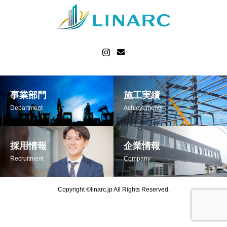
事業部門
施工実績
Department
Achievements
採用情報
企業情報
Recruitment
Company
Copyright ©linarc.jp All Rights Reserved.