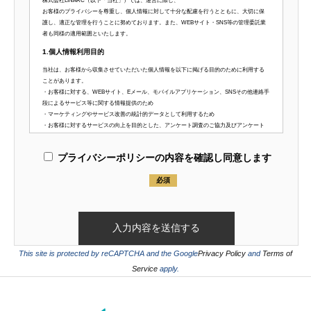
株式会社LINARC（以下「当社」）では、運営に際し、
お客様のプライバシーを尊重し、個人情報に対して十分な配慮を行うとともに、大切に保
護し、適正な管理を行うことに努めております。また、WEBサイト・SNS等の管理委託業
者も同様の適用範囲といたします。
1.個人情報利用目的
当社は、お客様から収集させていただいた個人情報を以下に掲げる目的のために利用する
ことがあります。
・お客様に対する、WEBサイト、Eメール、モバイルアプリケーション、SNSその他連絡手
段によるサービス等に関する情報提供のため
・マーケティングやサービス改善の統計的データとして利用するため
・お客様に対するサービスの向上を目的とした、アンケート調査のご協力及びアンケート
調査に付随する諸対応のため
・お客様からのお問い合わせ対応、その他必要に応じたお客様との連絡のため
プライバシーポリシーの内容を確認し同意します
当社は個人情報取得時に、明示した目的の範囲内でのみお客様の個人情報を利用いたしま
す。また、事前に明示した利用目的と関連性を有すると合理的に認められる範囲内で、変
必須
更する必要が生じた場合、個人情報を利用する以前に、お客様に対して通知するか、また
はWEBサイト等にて公表いたします。なお、その関連性を有すると合理的にも認められる
範囲を超えて、お客様の個人情報を新たな利用目的に利用する必要が生じた場合、改めて
お客様の同意をいただいた上で利用させていただきます。新たな利用目的にご同意いただ
けない場合は、お客様の個人情報を当該目的のために利用することはございません。
This site is protected by reCAPTCHA and the Google
Privacy Policy
and
Terms of
2.第三者への情報提供
Service
apply.
お客様の個人情報は、以下の場合を除き第三者に開示、提供、譲渡することはいたしませ
ん。
法的拘束力がある第三者機関からの開示要求